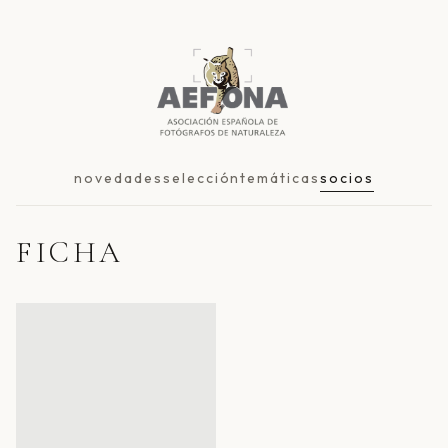
novedades
selección
temáticas
socios
FICHA