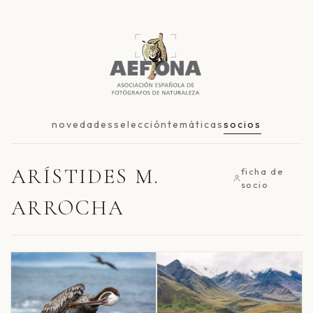
novedades
selección
temáticas
socios
ARÍSTIDES M.
ficha de
socio
ARROCHA