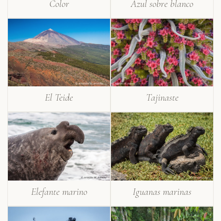
Color
Azul sobre blanco
El Teide
Tajinaste
Elefante marino
Iguanas marinas