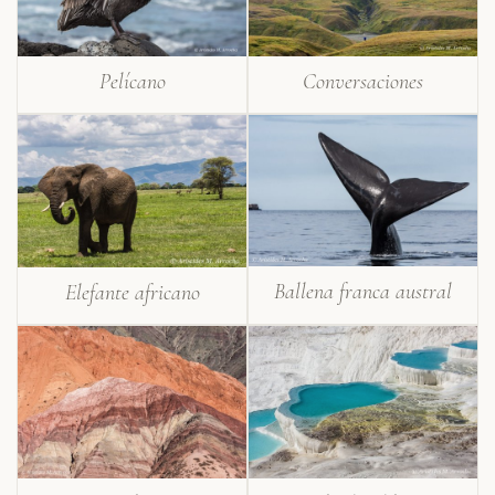
Pelícano
Conversaciones
Ballena franca austral
Elefante africano