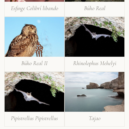
Esfinge Colibrí libando
Búho Real
Búho Real II
Rhinolophus Mehelyi
Pipistrellus Pipistrellus
Tajao