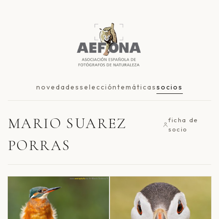
novedades
selección
temáticas
socios
MARIO SUAREZ
ficha de
socio
PORRAS