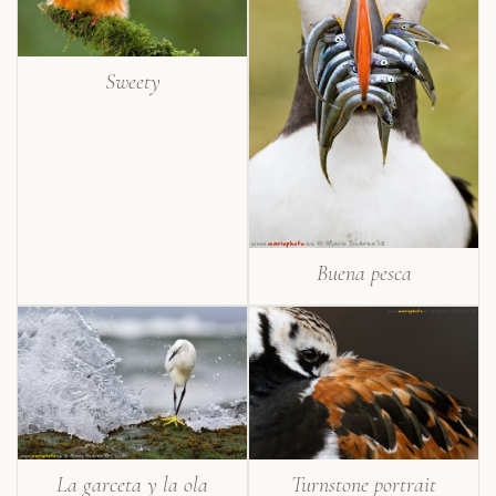
Sweety
Buena pesca
La garceta y la ola
Turnstone portrait