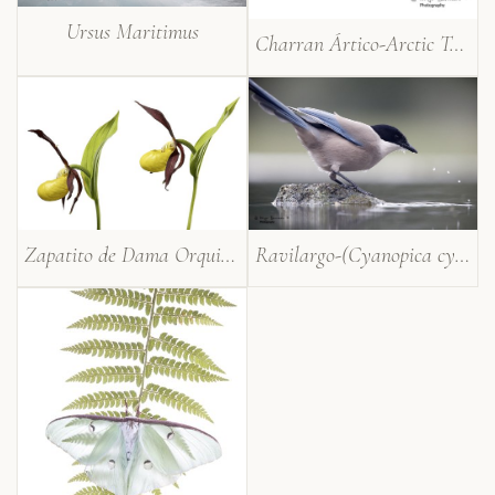
Ursus Maritimus
Charran Ártico-Arctic Tern-(Sterna paradisaea)
Zapatito de Dama Orquidea-Lady´s-slipper orchid -(Cipripedium calceolus)
Ravilargo-(Cyanopica cyanus)