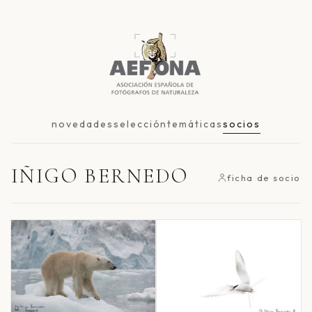
novedades
selección
temáticas
socios
IÑIGO BERNEDO
ficha de socio