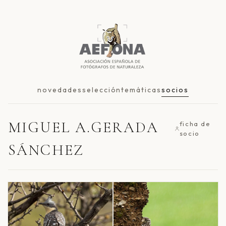
novedades
selección
temáticas
socios
MIGUEL A.GERADA
ficha de
socio
SÁNCHEZ