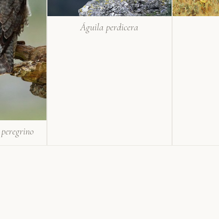
Águila perdicera
peregrino