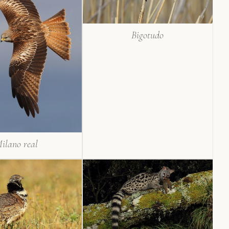
Bigotudo
ilano real