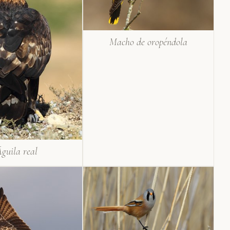
Macho de oropéndola
guila real