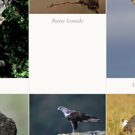
Buitre leonado
M