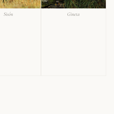
Sisón
Gineta