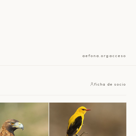
aefona.org
acceso
ficha de socio