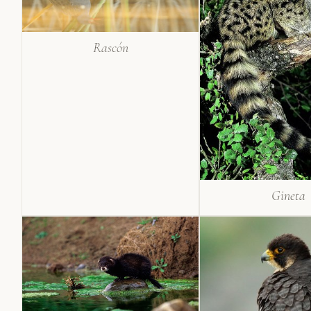
Rascón
Gineta