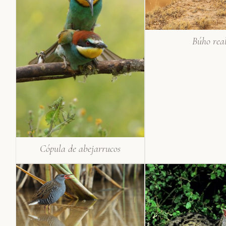
Búho rea
Cópula de abejarrucos