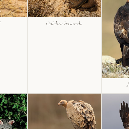
l
Culebra bastarda
Á