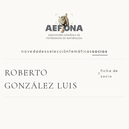
novedades
selección
temáticas
socios
ROBERTO
ficha de
socio
GONZÁLEZ LUIS