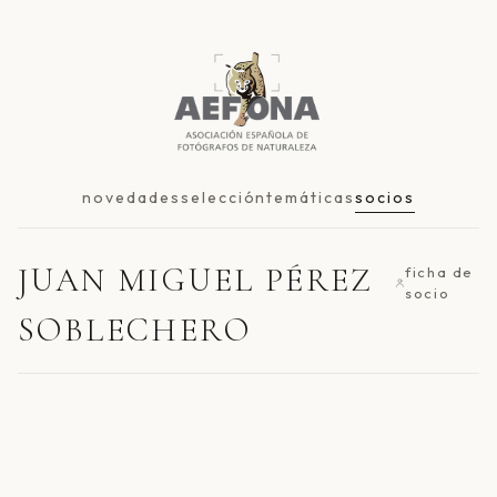
novedades
selección
temáticas
socios
JUAN MIGUEL PÉREZ
ficha de
socio
SOBLECHERO