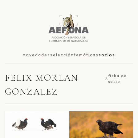
novedades
selección
temáticas
socios
FELIX MORLAN
ficha de
socio
GONZALEZ