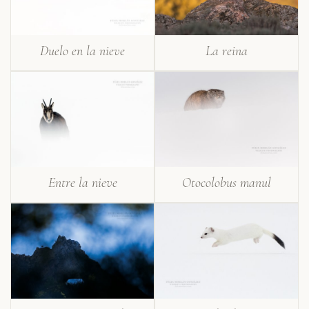
Duelo en la nieve
La reina
Entre la nieve
Otocolobus manul