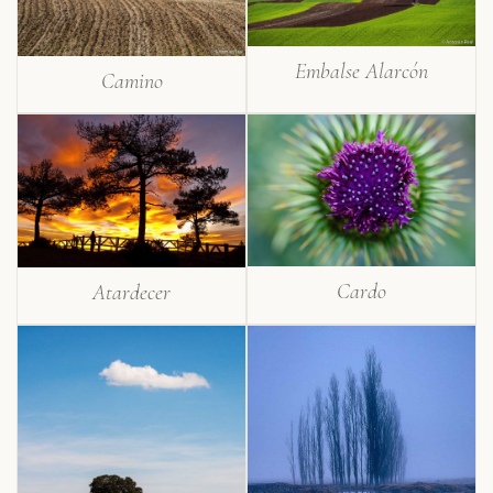
Embalse Alarcón
Camino
Cardo
Atardecer