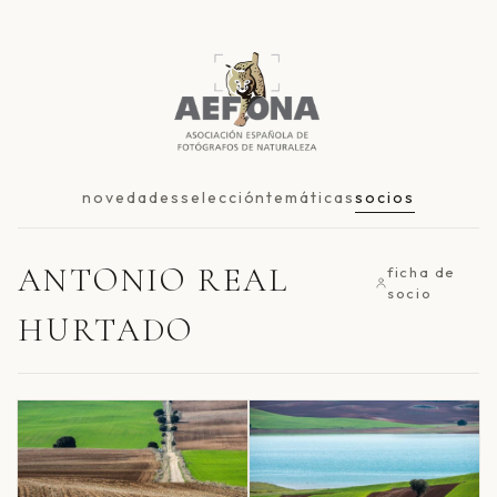
novedades
selección
temáticas
socios
ANTONIO REAL
ficha de
socio
HURTADO