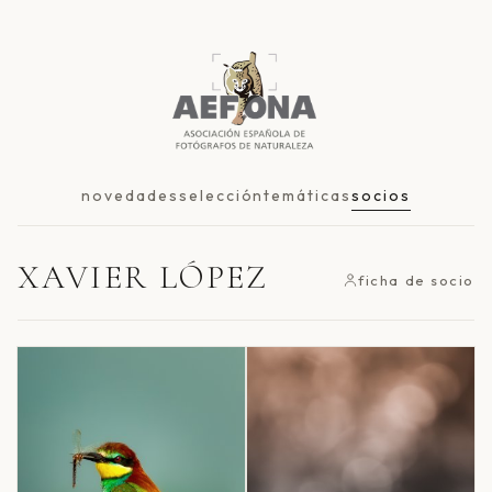
novedades
selección
temáticas
socios
XAVIER LÓPEZ
ficha de socio