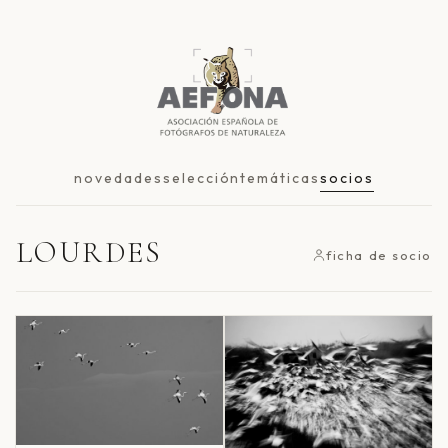
novedades
selección
temáticas
socios
LOURDES
ficha de socio