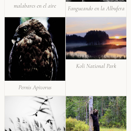
malabares en el aire
Fangueando en la Albufera
Koli National Park
Pernis Apivorus