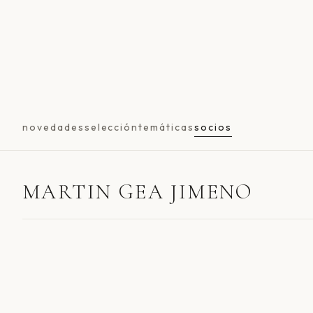
novedades
selección
temáticas
socios
MARTIN GEA JIMENO