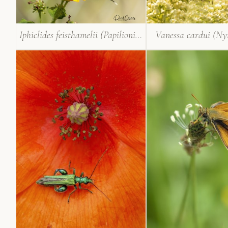
Iphiclides feisthamelii (Papilionidae)
Vanessa cardui (Ny