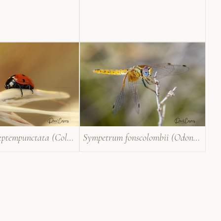
Coccinella septempunctata (Coleoptera)
Sympetrum fonscolombii (Odonata)