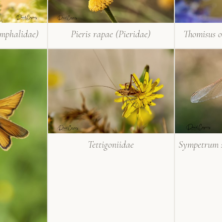
mphalidae)
Pieris rapae (Pieridae)
Thomisus o
Tettigoniidae
Sympetrum 