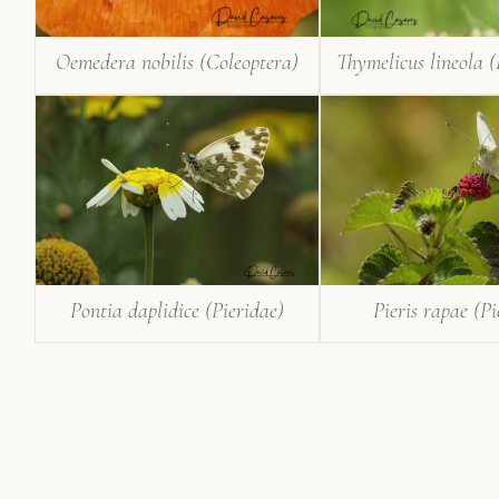
Oemedera nobilis (Coleoptera)
Thymelicus lineola 
Pontia daplidice (Pieridae)
Pieris rapae (Pi