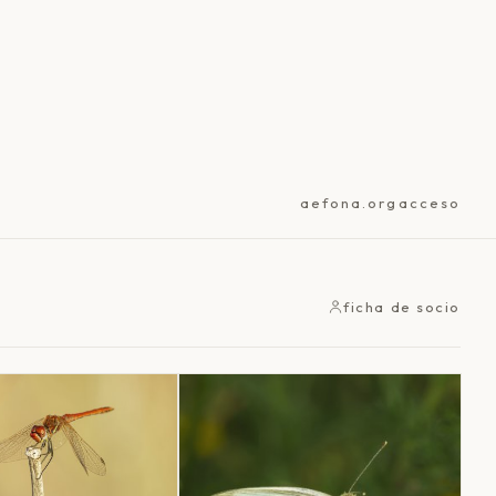
aefona.org
acceso
ficha de socio