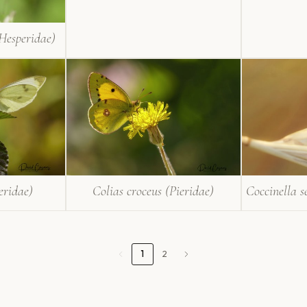
(Hesperidae)
eridae)
Colias croceus (Pieridae)
1
2