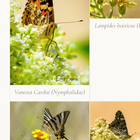
Lampides boeticus (
Vanessa Cardui (Nymphalidae)