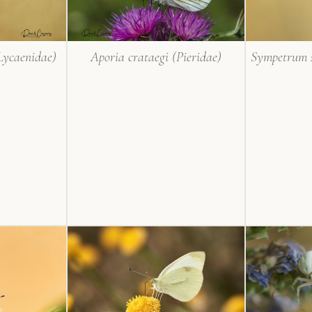
Lycaenidae)
Aporia crataegi (Pieridae)
Sympetrum 