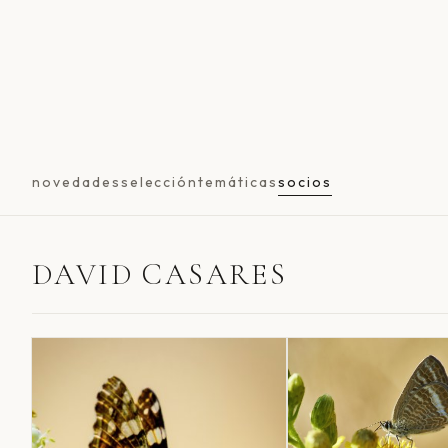
novedades
selección
temáticas
socios
DAVID CASARES