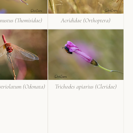
nustus (Thomisidae)
Acrididae (Orthoptera)
striolatum (Odonata)
Trichodes apiarius (Cleridae)