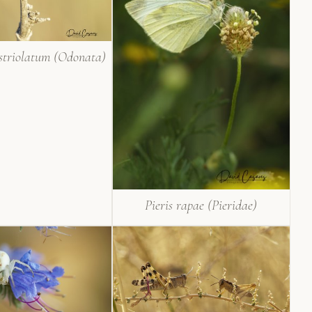
striolatum (Odonata)
Pieris rapae (Pieridae)