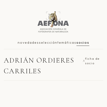
novedades
selección
temáticas
socios
ADRIÁN ORDIERES
ficha de
socio
CARRILES