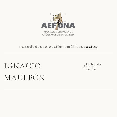
novedades
selección
temáticas
socios
IGNACIO
ficha de
socio
MAULEÓN