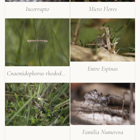
Incorrupto
Micro Flores
Entre Espinas
Cnaemidophorus rhododactyla
Familia Numerosa