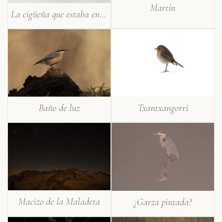
Martín
La cigüeña que estaba en una nube
Txantxangorri
Baño de luz
Macizo de la Maladeta
¿Garza pintada?