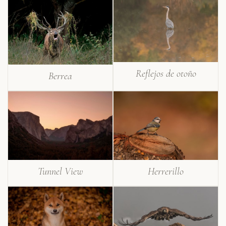
Reflejos de otoño
Berrea
Herrerillo
Tunnel View