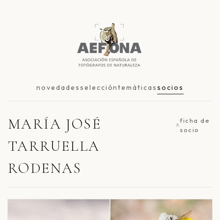
novedades
selección
temáticas
socios
MARÍA JOSÉ
ficha de
socio
TARRUELLA
RODENAS