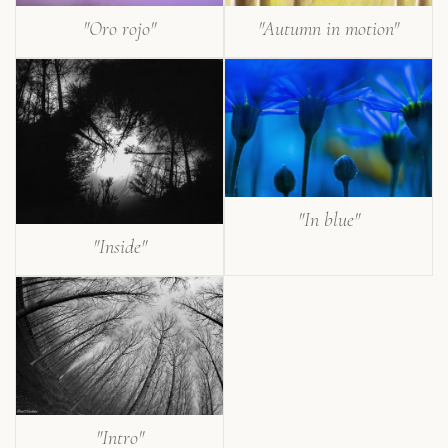
"Autumn in motion"
"Oro rojo"
"In blue"
"Inside"
"Intro"