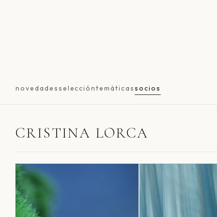
novedades
selección
temáticas
socios
CRISTINA LORCA