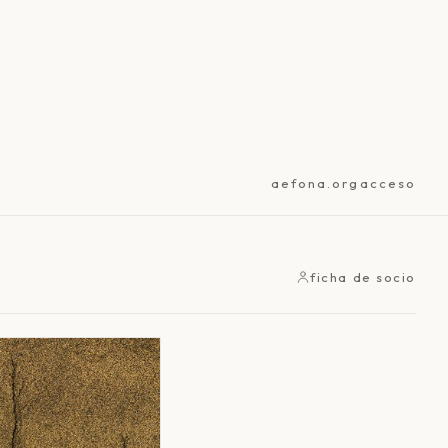
aefona.org
acceso
ficha de socio