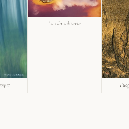
La isla solitaria
osque
Fueg