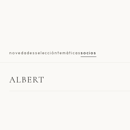
novedades
selección
temáticas
socios
ALBERT