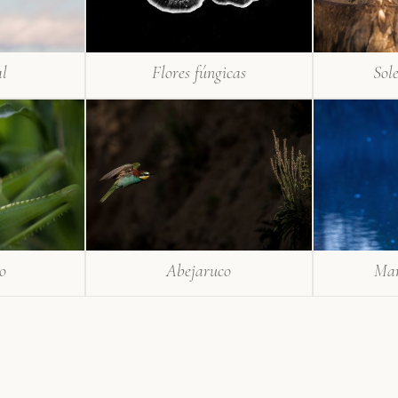
al
Flores fúngicas
Sol
o
Abejaruco
Mar