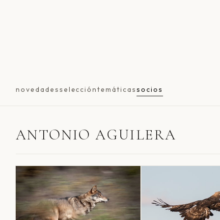
novedades
selección
temáticas
socios
ANTONIO AGUILERA