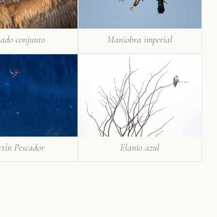
eado conjunto
Maniobra imperial
tín Pescador
Elanio azul