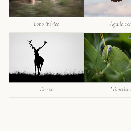
Lobo ibérico
Águila re
Ciervo
Mimetism