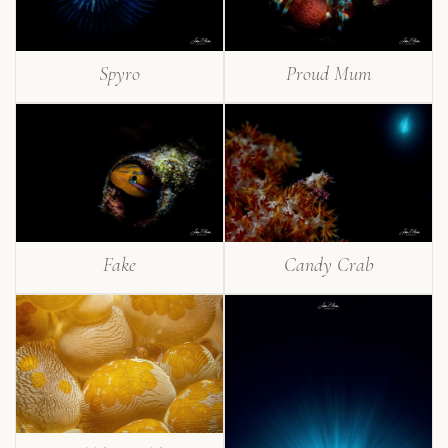
Spyro
Proud Mum
Fake
Candy Crab