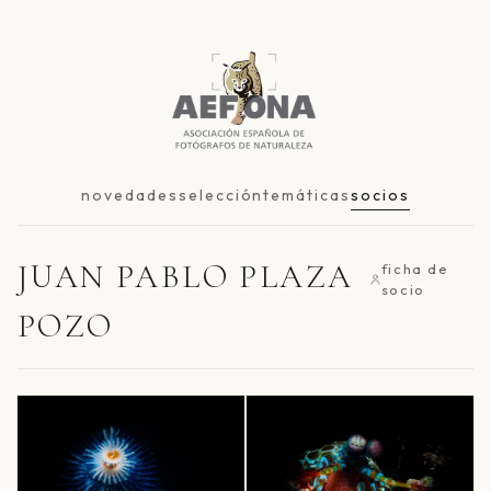
novedades
selección
temáticas
socios
JUAN PABLO PLAZA
ficha de
socio
POZO