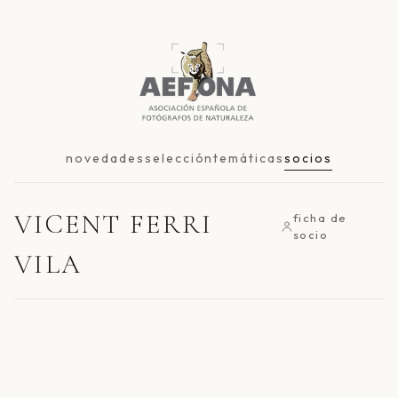
novedades
selección
temáticas
socios
VICENT FERRI
ficha de
socio
VILA