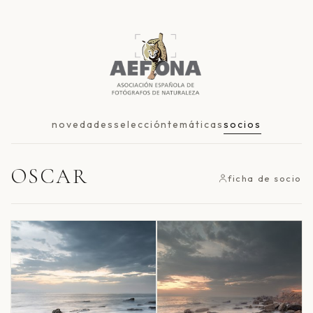
novedades
selección
temáticas
socios
OSCAR
ficha de socio