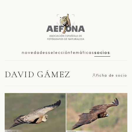
novedades
selección
temáticas
socios
DAVID GÁMEZ
ficha de socio