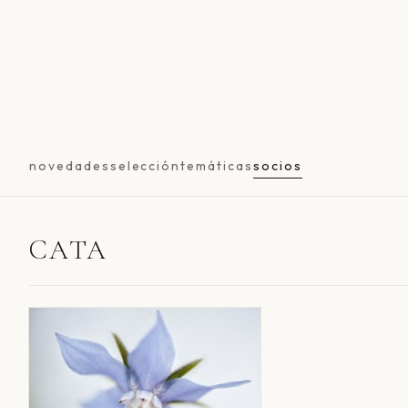
novedades
selección
temáticas
socios
CATA