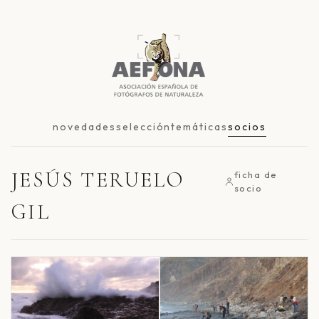
novedades
selección
temáticas
socios
JESÚS TERUELO
ficha de
socio
GIL