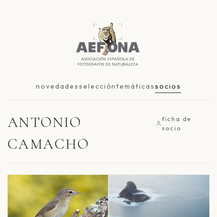
novedades
selección
temáticas
socios
ANTONIO
ficha de
socio
CAMACHO