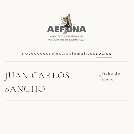
novedades
selección
temáticas
socios
JUAN CARLOS
ficha de
socio
SANCHO