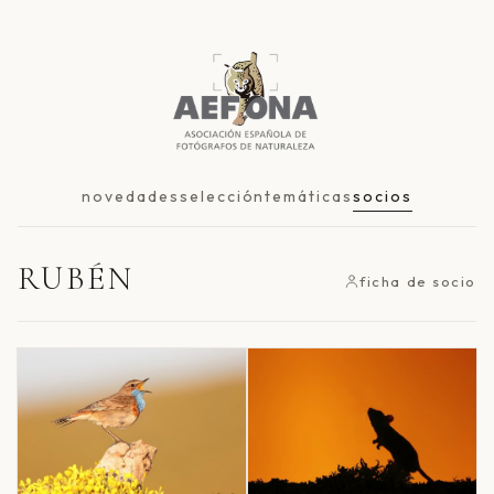
novedades
selección
temáticas
socios
RUBÉN
ficha de socio