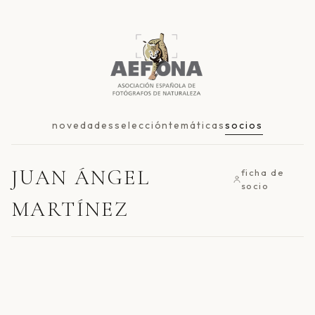
novedades
selección
temáticas
socios
JUAN ÁNGEL
ficha de
socio
MARTÍNEZ