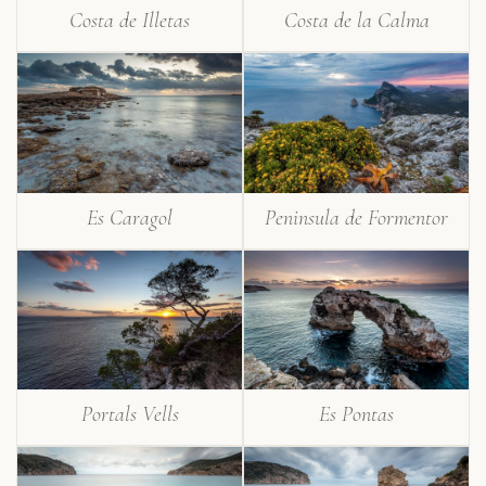
Costa de Illetas
Costa de la Calma
Es Caragol
Peninsula de Formentor
Portals Vells
Es Pontas