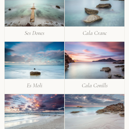
Ses Dones
Cala Cranc
Es Moli
Cala Conills