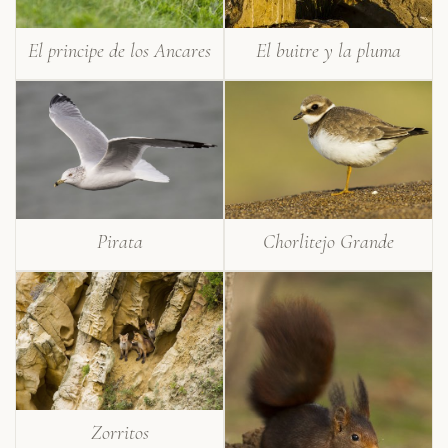
El principe de los Ancares
El buitre y la pluma
Pirata
Chorlitejo Grande
Zorritos