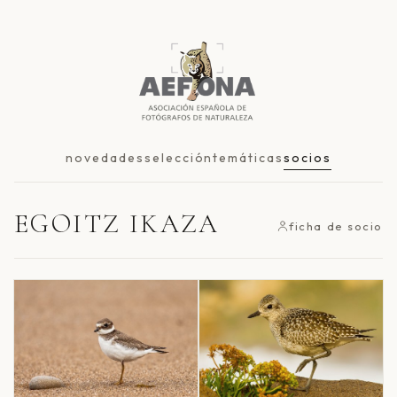
novedades
selección
temáticas
socios
EGOITZ IKAZA
ficha de socio