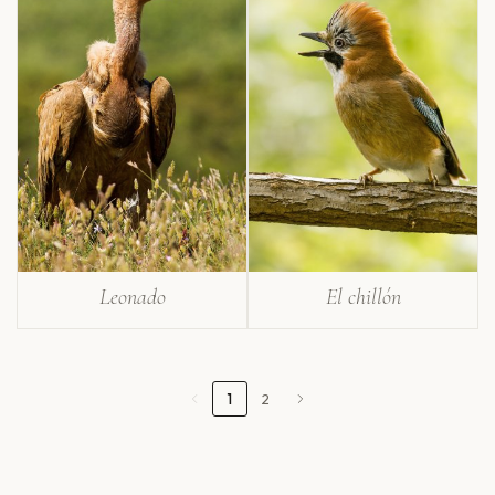
Leonado
El chillón
1
2