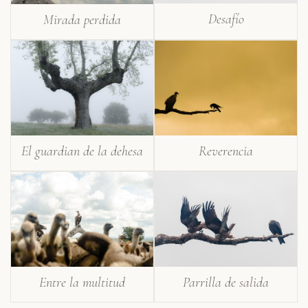
Desafío
Mirada perdida
El guardian de la dehesa
Reverencia
Entre la multitud
Parrilla de salida