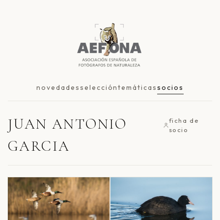
novedades
selección
temáticas
socios
JUAN ANTONIO
ficha de
socio
GARCIA