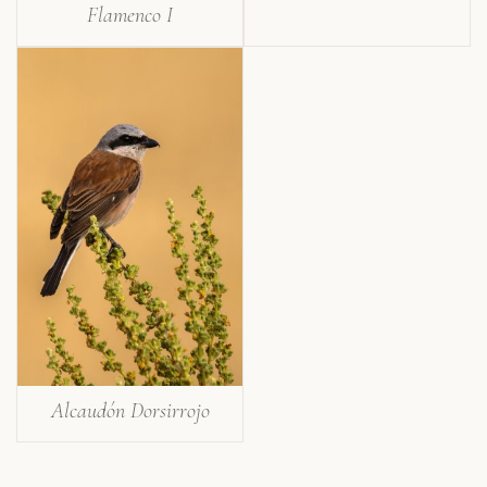
Flamenco I
Alcaudón Dorsirrojo