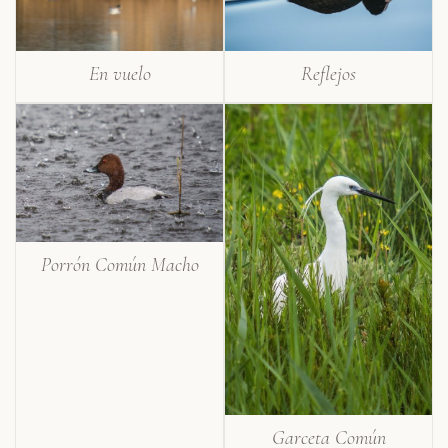
En vuelo
Reflejos
Porrón Común Macho
Garceta Común