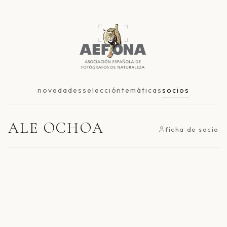
novedades
selección
temáticas
socios
ALE OCHOA
ficha de socio