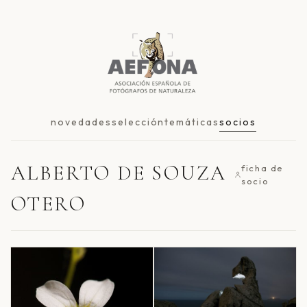
novedades
selección
temáticas
socios
ALBERTO DE SOUZA
ficha de
socio
OTERO