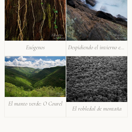
Exógenos
Despidiendo el invierno en la costa de Artabria
El manto verde: O Courel
El robledal de montaña