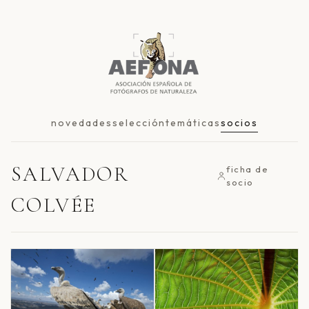
novedades
selección
temáticas
socios
SALVADOR
ficha de
socio
COLVÉE