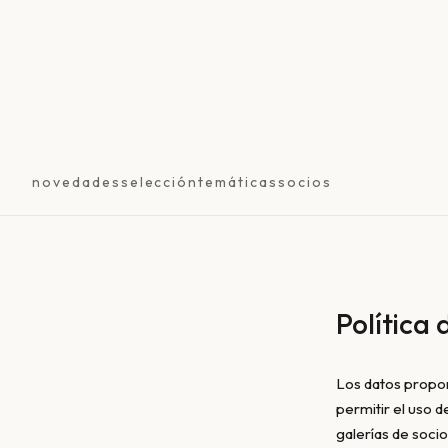
novedades
selección
temáticas
socios
Política
Los datos propor
permitir el uso 
galerías de soci