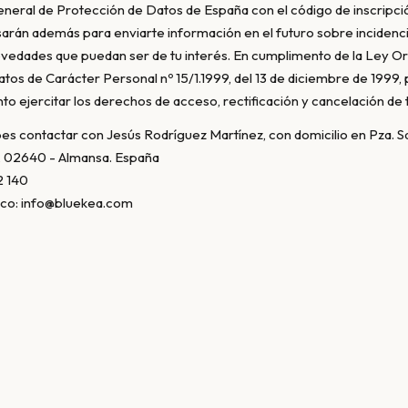
eneral de Protección de Datos de España con el código de inscripci
sarán además para enviarte información en el futuro sobre incidenci
novedades que puedan ser de tu interés. En cumplimento de la Ley O
tos de Carácter Personal nº 15/1.1999, del 13 de diciembre de 1999,
o ejercitar los derechos de acceso, rectificación y cancelación de t
es contactar con Jesús Rodríguez Martínez, con domicilio en Pza. S
, 02640 - Almansa. España
2 140
ico: info@bluekea.com