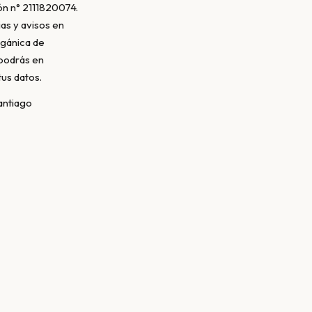
ón n° 2111820074.
as y avisos en
rgánica de
 podrás en
us datos.
antiago