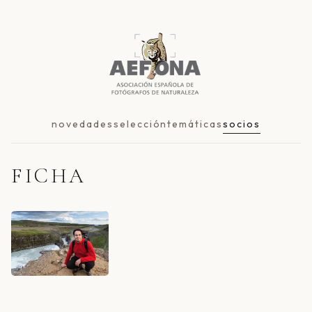
novedades
selección
temáticas
socios
FICHA