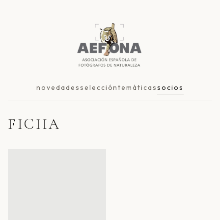
novedades
selección
temáticas
socios
FICHA