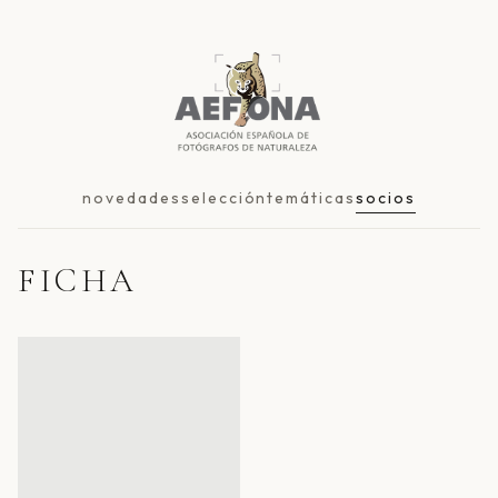
novedades
selección
temáticas
socios
FICHA